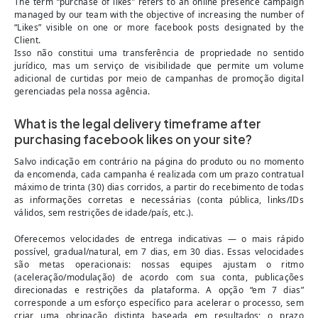
The term “purchase of likes” refers to an online presence campaign
managed by our team with the objective of increasing the number of
“Likes” visible on one or more facebook posts designated by the
Client.
Isso não constitui uma transferência de propriedade no sentido
jurídico, mas um serviço de visibilidade que permite um volume
adicional de curtidas por meio de campanhas de promoção digital
gerenciadas pela nossa agência.
What is the legal delivery timeframe after
purchasing facebook likes on your site?
Salvo indicação em contrário na página do produto ou no momento
da encomenda, cada campanha é realizada com um prazo contratual
máximo de trinta (30) dias corridos, a partir do recebimento de todas
as informações corretas e necessárias (conta pública, links/IDs
válidos, sem restrições de idade/país, etc.).
Oferecemos velocidades de entrega indicativas — o mais rápido
possível, gradual/natural, em 7 dias, em 30 dias. Essas velocidades
são metas operacionais: nossas equipes ajustam o ritmo
(aceleração/modulação) de acordo com sua conta, publicações
direcionadas e restrições da plataforma. A opção “em 7 dias”
corresponde a um esforço específico para acelerar o processo, sem
criar uma obrigação distinta baseada em resultados; o prazo