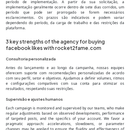
período de implementação. A partir da sua solicitação, a
implementação geralmente ocorre dentro de sete dias corridos, um
período que pode ser prorrogado se forem necessários
esclarecimentos. Os prazos são indicativos e podem variar
dependendo do período, da carga de trabalho e das restrições da
plataforma.
3 key strengths of the agency for buying
facebook likes with rocket2fame.com
Consultoria personalizada
Antes do lançamento e ao longo da campanha, nossas equipes
oferecem suporte com recomendações personalizadas de acordo
com seu perfil, setor e objetivos. Ajudamos a definir volumes, ritmos
e configurações compatíveis com sua conta para otimizar os
resultados, respeitando suas restrições.
Supervisão e ajustes humanos
Each campaign is monitored and supervised by our teams, who make
regular adjustments based on observed developments, performance
of targeted posts, and the specifics of your account. We favor a
pragmatic approach: accelerations, slowdowns, or parameter
changes may be applied to ensure the fluidity and effectiveness of