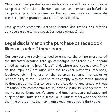
Observação: as perdas relacionadas aos seguidores anteriores à
campanha não são cobertas; apenas as perdas atribuíveis à
campanha garantida podem resultar em uma nova campanha de
presença online gratuita para cobrir essas perdas.
Esta garantia comercial aplica-se dentro dos limites dos direitos
aplicáveis e sujeita às disposições legais obrigatórias.
Legal disclaimer on the purchase of facebook
likes on rocket2fame.com:
Our services are solely intended to enhance the online presence of
the indicated account, through campaigns monitored by our team
aimed at increasing likes (“Likes”) and, where applicable, views. They
do not imply any affiliation with the relevant platforms (facebook,
facebook, etc.). The use of the services remains the exclusive
responsibility of the Client and must comply with the terms imposed
by these platforms. Our consulting services do not guarantee, without
limitation, any commercial result, organic visibility, engagement, or
marketing performance. Volumes and timeframes are indicative and
subject to the limits set out in the T&Cs. Unless otherwise specified at
the time of ordering, the maximum execution period is thirty days.