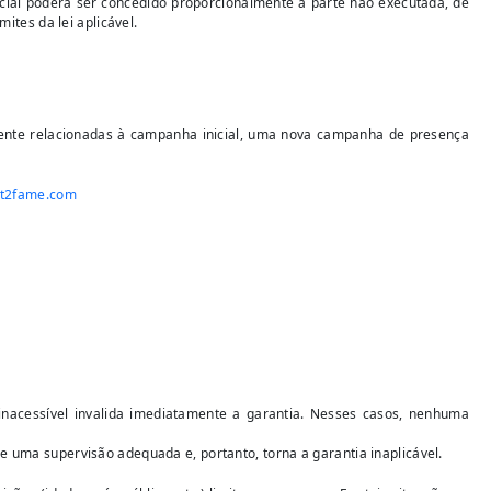
cial poderá ser concedido proporcionalmente à parte não executada, de
ites da lei aplicável.
amente relacionadas à campanha inicial, uma nova campanha de presença
t2fame.com
inacessível invalida imediatamente a garantia. Nesses casos, nenhuma
uma supervisão adequada e, portanto, torna a garantia inaplicável.