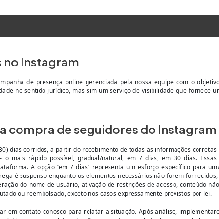
 no Instagram
ampanha de presença online gerenciada pela nossa equipe com o objetivo
iedade no sentido jurídico, mas sim um serviço de visibilidade que forne
 a compra de seguidores do Instagram 
 dias corridos, a partir do recebimento de todas as informações corretas e
 — o mais rápido possível, gradual/natural, em 7 dias, em 30 dias. Essa
plataforma. A opção “em 7 dias” representa um esforço específico para u
trega é suspenso enquanto os elementos necessários não forem fornecidos, i
lteração do nome de usuário, ativação de restrições de acesso, conteúdo n
utado ou reembolsado, exceto nos casos expressamente previstos por lei.
trar em contato conosco para relatar a situação. Após análise, implement