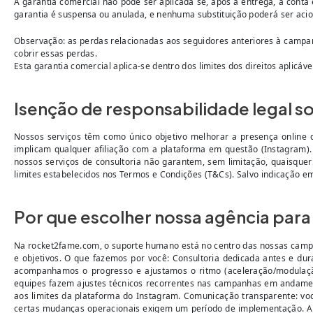
A garantia comercial não pode ser aplicada se, após a entrega, a conta e
garantia é suspensa ou anulada, e nenhuma substituição poderá ser acio
Observação: as perdas relacionadas aos seguidores anteriores à campa
cobrir essas perdas.
Esta garantia comercial aplica-se dentro dos limites dos direitos aplicávei
Isenção de responsabilidade legal 
Nossos serviços têm como único objetivo melhorar a presença online
implicam qualquer afiliação com a plataforma em questão (Instagram).
nossos serviços de consultoria não garantem, sem limitação, quaisquer
limites estabelecidos nos Termos e Condições (T&Cs). Salvo indicação e
Por que escolher nossa agência par
Na rocket2fame.com, o suporte humano está no centro das nossas campa
e objetivos. O que fazemos por você: Consultoria dedicada antes e d
acompanhamos o progresso e ajustamos o ritmo (aceleração/modulação
equipes fazem ajustes técnicos recorrentes nas campanhas em andament
aos limites da plataforma do Instagram. Comunicação transparente: vo
certas mudanças operacionais exigem um período de implementação. A p