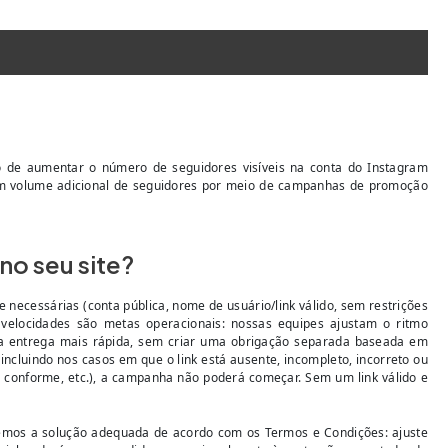
 de aumentar o número de seguidores visíveis na conta do Instagram
ce um volume adicional de seguidores por meio de campanhas de promoção
no seu site?
 necessárias (conta pública, nome de usuário/link válido, sem restrições
s velocidades são metas operacionais: nossas equipes ajustam o ritmo
ma entrega mais rápida, sem criar uma obrigação separada baseada em
ncluindo nos casos em que o link está ausente, incompleto, incorreto ou
ão conforme, etc.), a campanha não poderá começar. Sem um link válido e
aremos a solução adequada de acordo com os Termos e Condições: ajuste