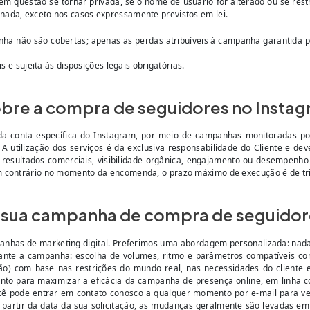
m questão se tornar privada, se o nome de usuário for alterado ou se restriç
nada, exceto nos casos expressamente previstos em lei.
nha não são cobertas; apenas as perdas atribuíveis à campanha garantida
s e sujeita às disposições legais obrigatórias.
sobre a compra de seguidores no Ins
 da conta específica do Instagram, por meio de campanhas monitoradas p
 A utilização dos serviços é da exclusiva responsabilidade do Cliente e d
 resultados comerciais, visibilidade orgânica, engajamento ou desempenho 
m contrário no momento da encomenda, o prazo máximo de execução é de trin
a sua campanha de compra de seguidor
nhas de marketing digital. Preferimos uma abordagem personalizada: nada d
urante a campanha: escolha de volumes, ritmo e parâmetros compatíveis co
) com base nas restrições do mundo real, nas necessidades do cliente 
o para maximizar a eficácia da campanha de presença online, em linha com
cê pode entrar em contato conosco a qualquer momento por e-mail para ver
artir da data da sua solicitação, as mudanças geralmente são levadas em c