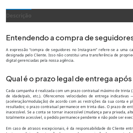
Descrição
Entendendo a compra de seguidores
A expressão “compra de seguidores no Instagram” refere-se a uma c
designada pelo Cliente. Isso não constitui uma transferência de propr
digital gerenciadas pela nossa agência.
Qual é o prazo legal de entrega após
Cada campanha é realizada com um prazo contratual máximo de trinta (30)
de idade/país, etc.). Oferecemos velocidades de entrega indicativas
(aceleração/modulação) de acordo com as restrições da sua conta e 
resultados; o prazo contratual permanece em trinta dias. O prazo de en
inacessível. Se a conta se tornar inacessível (mudança para privada, a
totalmente acessível, o pedido permanece pendente e não pode ser exec
Em caso de atrasos excepcionais, é da responsabilidade do Cliente en