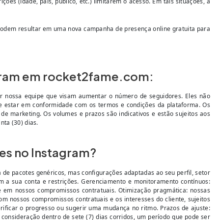
ões (idade, país, público, etc.) limitarem o acesso. Em tais situações, a
 podem resultar em uma nova campanha de presença online gratuita para
tagram em rocket2fame.com:
or nossa equipe que visam aumentar o número de seguidores. Eles não
eve estar em conformidade com os termos e condições da plataforma. Os
de marketing. Os volumes e prazos são indicativos e estão sujeitos aos
ta (30) dias.
es no Instagram?
e pacotes genéricos, mas configurações adaptadas ao seu perfil, setor
m a sua conta e restrições. Gerenciamento e monitoramento contínuos:
e em nossos compromissos contratuais. Otimização pragmática: nossas
 nossos compromissos contratuais e os interesses do cliente, sujeitos
ificar o progresso ou sugerir uma mudança no ritmo. Prazos de ajuste:
onsideração dentro de sete (7) dias corridos, um período que pode ser