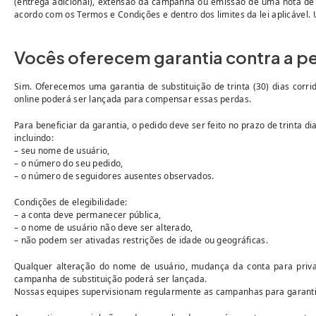
(entrega adicional), extensão da campanha ou emissão de uma nota de 
acordo com os Termos e Condições e dentro dos limites da lei aplicável.
Vocês oferecem garantia contra a p
Sim. Oferecemos uma garantia de substituição de trinta (30) dias cor
online poderá ser lançada para compensar essas perdas.
Para beneficiar da garantia, o pedido deve ser feito no prazo de trinta
incluindo:
– seu nome de usuário,
– o número do seu pedido,
– o número de seguidores ausentes observados.
Condições de elegibilidade:
– a conta deve permanecer pública,
– o nome de usuário não deve ser alterado,
– não podem ser ativadas restrições de idade ou geográficas.
Qualquer alteração do nome de usuário, mudança da conta para privad
campanha de substituição poderá ser lançada.
Nossas equipes supervisionam regularmente as campanhas para garantir 