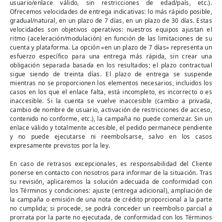
usuario/enlace válido, sin restricciones de edad/país, etc.).
Ofrecemos velocidades de entrega indicativas: lo más rápido posible,
gradual/natural, en un plazo de 7 días, en un plazo de 30 días. Estas
velocidades son objetivos operativos: nuestros equipos ajustan el
ritmo (aceleración/modulación) en función de las limitaciones de su
cuenta y plataforma. La opción «en un plazo de 7 días» representa un
esfuerzo específico para una entrega más rápida, sin crear una
obligación separada basada en los resultados; el plazo contractual
sigue siendo de treinta días. El plazo de entrega se suspende
mientras no se proporcionen los elementos necesarios, incluidos los
casos en los que el enlace falta, está incompleto, es incorrecto o es
inaccesible. Si la cuenta se vuelve inaccesible (cambio a privada,
cambio de nombre de usuario, activación de restricciones de acceso,
contenido no conforme, etc.), la campaña no puede comenzar. Sin un
enlace válido y totalmente accesible, el pedido permanece pendiente
y no puede ejecutarse ni reembolsarse, salvo en los casos
expresamente previstos por la ley.
En caso de retrasos excepcionales, es responsabilidad del Cliente
ponerse en contacto con nosotros para informar de la situación. Tras
su revisión, aplicaremos la solución adecuada de conformidad con
los Términos y condiciones: ajuste (entrega adicional), ampliación de
la campaña o emisión de una nota de crédito proporcional a la parte
no cumplida; si procede, se podrá conceder un reembolso parcial a
prorrata por la parte no ejecutada, de conformidad con los Términos