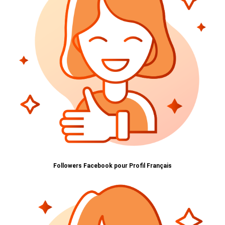
Followers Facebook pour Profil Français