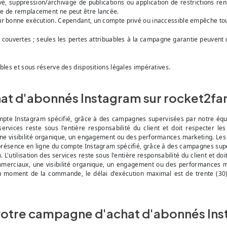
 suppression/archivage de publications ou application de restrictions rend
ne de remplacement ne peut être lancée.
ur bonne exécution. Cependant, un compte privé ou inaccessible empêche tout
couvertes ; seules les pertes attribuables à la campagne garantie peuvent
bles et sous réserve des dispositions légales impératives.
chat d'abonnés Instagram sur rocket2f
mpte Instagram spécifié, grâce à des campagnes supervisées par notre équ
 services reste sous l'entière responsabilité du client et doit respecter 
ne visibilité organique, un engagement ou des performances marketing. Les vo
présence en ligne du compte Instagram spécifié, grâce à des campagnes supe
L'utilisation des services reste sous l'entière responsabilité du client et d
ommerciaux, une visibilité organique, un engagement ou des performances mar
 au moment de la commande, le délai d'exécution maximal est de trente (30)
 votre campagne d'achat d'abonnés Ins