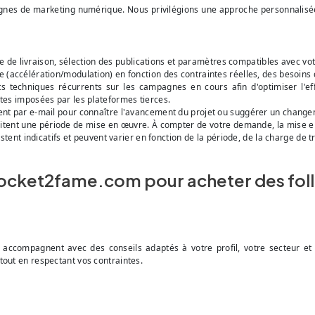
es de marketing numérique. Nous privilégions une approche personnalisée 
 de livraison, sélection des publications et paramètres compatibles avec vot
me (accélération/modulation) en fonction des contraintes réelles, des besoins
s techniques récurrents sur les campagnes en cours afin d'optimiser l'e
ites imposées par les plateformes tierces.
ent par e-mail pour connaître l'avancement du projet ou suggérer un chang
sitent une période de mise en œuvre. À compter de votre demande, la mise e
estent indicatifs et peuvent varier en fonction de la période, de la charge de t
 rocket2fame.com pour acheter des fo
ccompagnent avec des conseils adaptés à votre profil, votre secteur et v
tout en respectant vos contraintes.