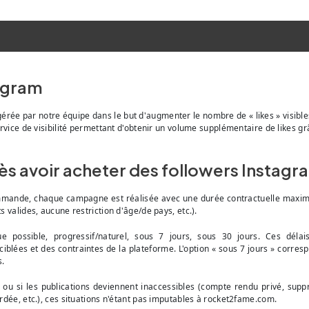
agram
rée par notre équipe dans le but d'augmenter le nombre de « likes » visibles
n service de visibilité permettant d'obtenir un volume supplémentaire de lik
près avoir acheter des followers Instagra
mmande, chaque campagne est réalisée avec une durée contractuelle maximal
s valides, aucune restriction d'âge/de pays, etc.).
ue possible, progressif/naturel, sous 7 jours, sous 30 jours. Ces délai
iblées et des contraintes de la plateforme. L'option « sous 7 jours » correspo
s.
 ou si les publications deviennent inaccessibles (compte rendu privé, supp
ardée, etc.), ces situations n'étant pas imputables à rocket2fame.com.