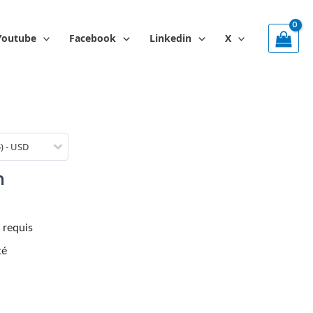
Youtube
Facebook
Linkedin
X
$) - USD
m
 requis
té