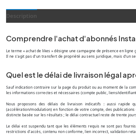
Description
Comprendre l'achat d'abonnés Inst
Le terme « achat de likes » désigne une campagne de présence en ligne gé
Il ne s'agit pas d'un transfert de propriété au sens juridique, mais d'u
Quel est le délai de livraison légal a
Sauf indication contraire sur la page du produit ou au moment de la co
les informations correctes et nécessaires (compte public, liens/identifiant
Nous proposons des délais de livraison indicatifs : aussi rapide q
(accélération/modulation) en fonction de votre compte, des publications c
distincte basée sur les résultats ; le délai contractuel reste de trente jour
Le délai est suspendu tant que les éléments requis ne sont pas fournis
restrictions d'accès, contenu non conforme, lien incorrect, validation ret